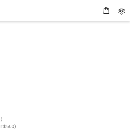
)
0)
T$500)