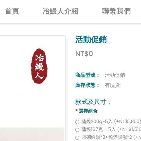
首頁
冶鰻人介紹
聯繫我們
活動促銷
NT$0
商品型號：
活動促銷
庫存狀態：
有現貨
款式及尺寸：
選擇組合
蒲燒200g-5入 (+NT$1,800
蒲燒167克 - 5入 (+NT$1,51
圓砌鰻湯*2+燒酒鰻湯*2 (+N