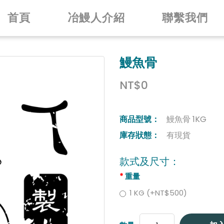
首頁
冶鰻人介紹
聯繫我們
鰻魚骨
NT$0
商品型號：
鰻魚骨 1KG
庫存狀態：
有現貨
款式及尺寸：
重量
1 KG (+NT$500)